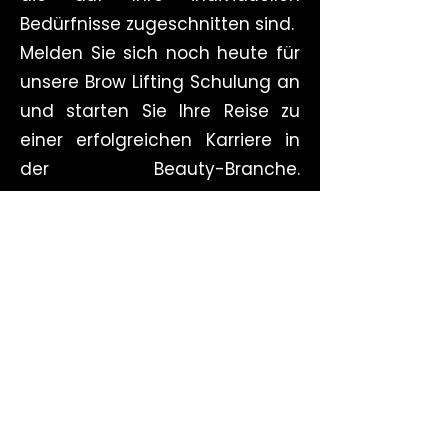
Bedürfnisse zugeschnitten sind.
Melden Sie sich noch heute für
unsere Brow Lifting Schulung an
und starten Sie Ihre Reise zu
einer erfolgreichen Karriere in
der Beauty-Branche.
Kontaktieren Sie uns für weitere
Informationen und sichern Sie
sich Ihren Platz in unserem
nächsten Kurs.
Dauer: 1 Tag + 4 Monate
Support bei Model arbeiten etc.
(Weitere Informationen per
Anfrage)